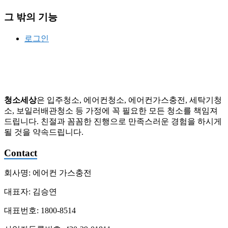
스
충
그 밖의 기능
전,
세
로그인
탁
기
청
소,
배
관
청소세상
은 입주청소, 에어컨청소, 에어컨가스충전, 세탁기청
청
소, 보일러배관청소 등 가정에 꼭 필요한 모든 청소를 책임져
소
드립니다. 친절과 꼼꼼한 진행으로 만족스러운 경험을 하시게
될 것을 약속드립니다.
Contact
회사명: 에어컨 가스충전
대표자: 김승연
대표번호: 1800-8514