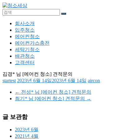
Skip
to
content
청
메
회사소개
소
뉴
입주청소
세
에어컨청소
상
에어컨가스충전
세탁기청소
입
배관청소
주
고객센터
청
김경* 님 [에어컨 청소] 견적문의
소,
startest
2023년 6월 14일
2023년 6월 14일
aircon
에
어
←
전성* 님 [에어컨 청소] 견적문의
컨
최기* 님 [에어컨 청소] 견적문의
→
청
소,
에
글 보관함
어
컨
2023년 6월
가
2021년 4월