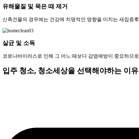
스
유해물질 및 묵은 때 제거
충
전,
신축건물의 경우에는 건강에 치명적인 영향을 미치는 새집증후
세
탁
기
청
살균 및 소독
소,
배
코로나바이러스로 인해 그 어느 때보다 감염예방이 중요하므로 
관
청
입주 청소, 청소세상을 선택해야하는 이유
소