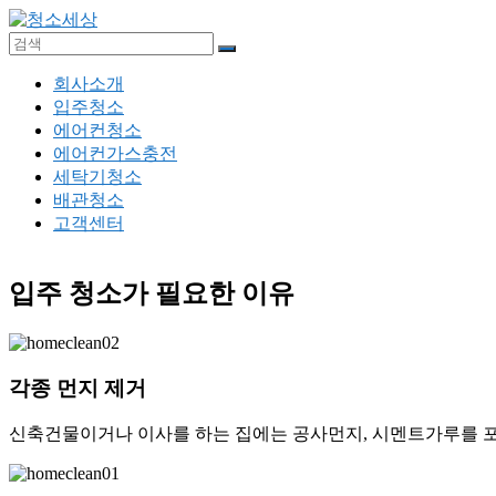
Skip
to
content
청
메
회사소개
소
뉴
입주청소
세
에어컨청소
상
에어컨가스충전
세탁기청소
입
배관청소
주
고객센터
청
소,
입주 청소가 필요한 이유
에
어
컨
청
소,
각종 먼지 제거
에
어
신축건물이거나 이사를 하는 집에는 공사먼지, 시멘트가루를 포
컨
가