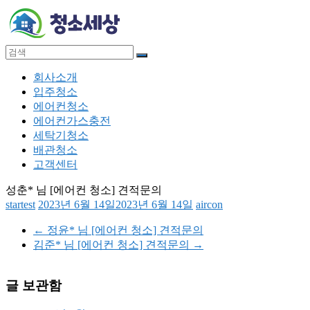
Skip
to
content
청
메
회사소개
소
뉴
입주청소
세
에어컨청소
상
에어컨가스충전
세탁기청소
입
배관청소
주
고객센터
청
성춘* 님 [에어컨 청소] 견적문의
소,
startest
2023년 6월 14일
2023년 6월 14일
aircon
에
어
←
정윤* 님 [에어컨 청소] 견적문의
컨
김준* 님 [에어컨 청소] 견적문의
→
청
소,
에
글 보관함
어
컨