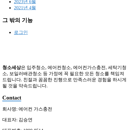
2023년 6월
가
2021년 4월
스
충
그 밖의 기능
전,
세
로그인
탁
기
청
소,
배
관
청소세상
은 입주청소, 에어컨청소, 에어컨가스충전, 세탁기청
청
소, 보일러배관청소 등 가정에 꼭 필요한 모든 청소를 책임져
소
드립니다. 친절과 꼼꼼한 진행으로 만족스러운 경험을 하시게
될 것을 약속드립니다.
Contact
회사명: 에어컨 가스충전
대표자: 김승연