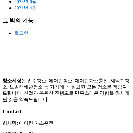
2023년 6월
가
2021년 4월
스
충
그 밖의 기능
전,
세
로그인
탁
기
청
소,
배
관
청
소
청소세상
은 입주청소, 에어컨청소, 에어컨가스충전, 세탁기청
소, 보일러배관청소 등 가정에 꼭 필요한 모든 청소를 책임져
드립니다. 친절과 꼼꼼한 진행으로 만족스러운 경험을 하시게
될 것을 약속드립니다.
Contact
회사명: 에어컨 가스충전