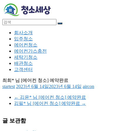
Skip
to
content
청
메
회사소개
소
뉴
입주청소
세
에어컨청소
상
에어컨가스충전
세탁기청소
입
배관청소
주
고객센터
청
최희* 님 [에어컨 청소] 예약완료
소,
startest
2023년 6월 14일
2023년 6월 14일
aircon
에
어
←
김윤* 님 [에어컨 청소] 예약완료
컨
김필* 님 [에어컨 청소] 예약완료
→
청
소,
에
글 보관함
어
컨