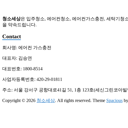
스
충
전,
청소세상
은 입주청소, 에어컨청소, 에어컨가스충전, 세탁기청소
세
을 약속드립니다.
탁
기
Contact
청
소,
회사명: 에어컨 가스충전
배
관
대표자: 김승연
청
소
대표번호: 1800-8514
사업자등록번호: 420-29-01811
주소: 서울 강서구 공항대로41길 51, 1층 123호(세신그린코아빌
Copyright © 2026
청소세상
. All rights reserved. Theme
Spacious
by